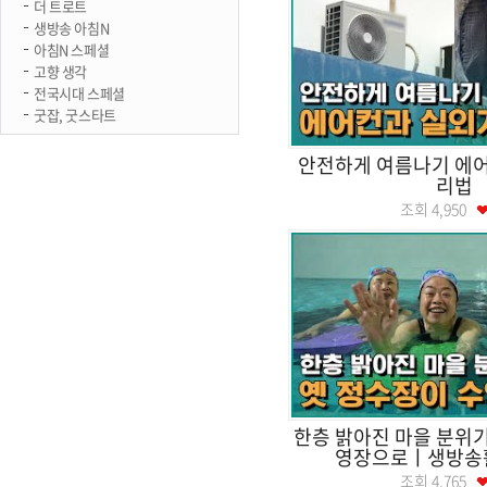
더 트로트
생방송 아침N
아침N 스페셜
고향 생각
전국시대 스페셜
굿잡, 굿스타트
안전하게 여름나기 에어
리법
조회
4,950
한층 밝아진 마을 분위기
영장으로ㅣ생방송
조회
4,765