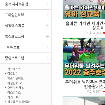
충북 시사토론 창
진천
프라임인터뷰
올바른 가치관 재미있게
생활력 스페셜
성교육
조회
4,580
특집프로그램
TV 속 정보
종영프로그램
가요베스트
팀로컬C
계란이왔어요
무더위를 날려주는 
허심탄회TV
방송활기찬
오만가지 채널
조회
5,197
어스온어스
거기어때?
성교육은 처음이라