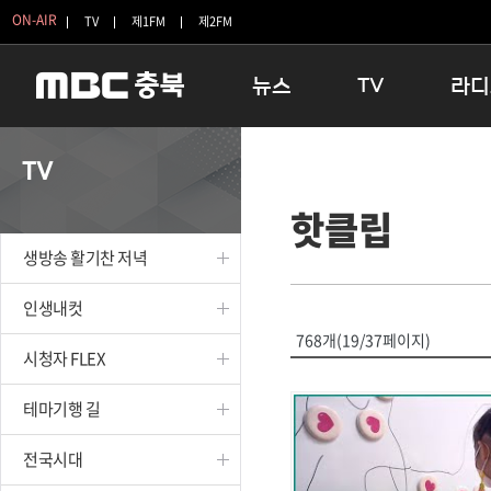
ON-AIR
TV
제1FM
제2FM
뉴스
TV
라디
충청북도
생방송 활기찬 저녁
11:05 
TV
충청북도 교육청
프라임인터뷰
12:00
핫클립
청주
인생내컷
16:00 
충주
테마기행 길
우리 고향
생방송 활기찬 저녁
괴산
충북 시사토론 창
우리 고향
단양
전국시대
라디오특
인생내컷
보은
시청자 FLEX
768개(19/37페이지)
시청자 FLEX
영동
특집프로그램
옥천
TV 속 정보
테마기행 길
음성
종영프로그램
제천
전국시대
증평