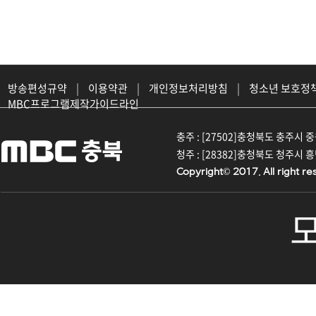
방송편성규약
|
이용약관
|
개인정보처리방침
|
청소년 보호정
MBC프로그램제작가이드라인
충주 : [27502]충청북도 충주시 중원대
청주 : [28382]충청북도 청주시 흥덕구
Copyright© 2017. All right re