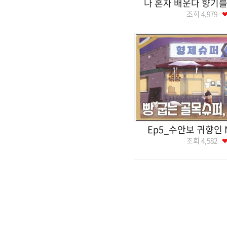
나 혼자 배운다 향기를
조회
4,979
Ep5_수안보 귀향인
조회
4,582