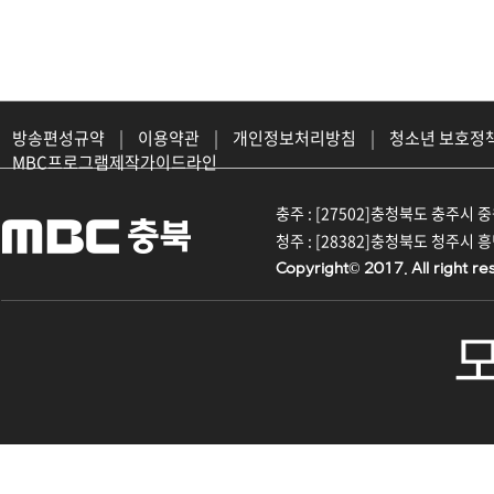
방송편성규약
|
이용약관
|
개인정보처리방침
|
청소년 보호정
MBC프로그램제작가이드라인
충주 : [27502]충청북도 충주시 중원대
청주 : [28382]충청북도 청주시 흥덕구
Copyright© 2017. All right re