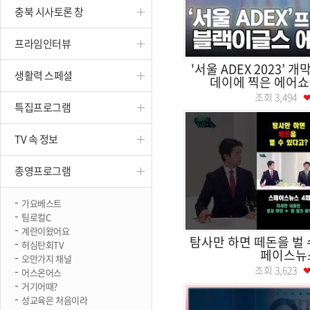
충북 시사토론 창
진천
프라임인터뷰
'서울 ADEX 2023’ 
생활력 스페셜
데이에 찍은 에어쇼 
조회
3,494
특집프로그램
TV 속 정보
종영프로그램
가요베스트
팀로컬C
계란이왔어요
탐사만 하면 떼돈을 벌 
허심탄회TV
페이스뉴
오만가지 채널
조회
3,623
어스온어스
거기어때?
성교육은 처음이라