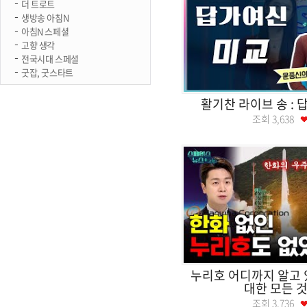
더 트로트
생방송 아침N
아침N 스페셜
고향 생각
전국시대 스페셜
굿잡, 굿스타트
활기찬 라이브 송 : 
조회
3,638
누리호 어디까지 알고 
대한 모든 것.
조회
3,736