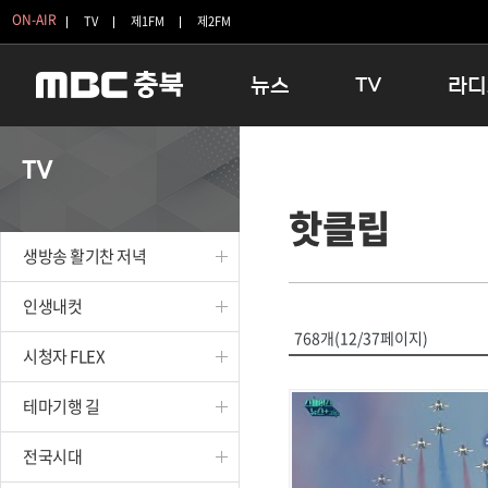
ON-AIR
TV
제1FM
제2FM
뉴스
TV
라디
충청북도
생방송 활기찬 저녁
11:05 
TV
충청북도 교육청
프라임인터뷰
12:00
핫클립
청주
인생내컷
16:00 
충주
테마기행 길
우리 고향
생방송 활기찬 저녁
괴산
충북 시사토론 창
우리 고향
단양
전국시대
라디오특
인생내컷
보은
시청자 FLEX
768개(12/37페이지)
시청자 FLEX
영동
특집프로그램
옥천
TV 속 정보
테마기행 길
음성
종영프로그램
제천
전국시대
증평