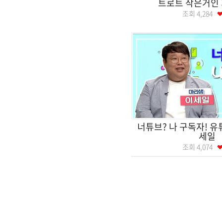
트로트 작은거인 
조회
4,284
너튜브? 나 구독자! 유
세일
조회
4,074