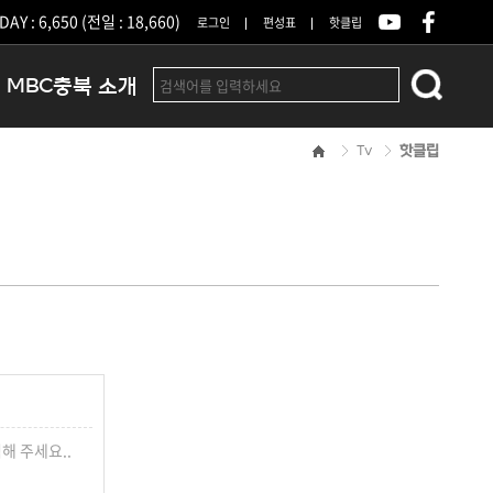
DAY : 6,650 (전일 : 18,660)
로그인
편성표
핫클립
MBC충북 소개
Tv
핫클립
인사말
연혁
조직 및 업무안내
방송권역
광고안내
아나운서
오시는길
결산공고
해 주세요..