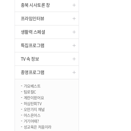
충북 시사토론 창
진천
프라임인터뷰
생활력 스페셜
특집프로그램
TV 속 정보
종영프로그램
가요베스트
팀로컬C
계란이왔어요
허심탄회TV
오만가지 채널
어스온어스
거기어때?
성교육은 처음이라