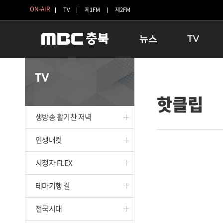
ON-AIR
TV
제1FM
제2FM
뉴스
TV
충청북도
생방송 활기찬 
TV
충청북도 교육청
프라임인터뷰
핫클립
청주
인생내컷
충주
테마기행 길
생방송 활기찬 저녁
괴산
충북 시사토론 
단양
전국시대
인생내컷
보은
시청자 FLEX
시청자 FLEX
영동
특집프로그램
옥천
TV 속 정보
테마기행 길
음성
종영프로그램
제천
전국시대
증평