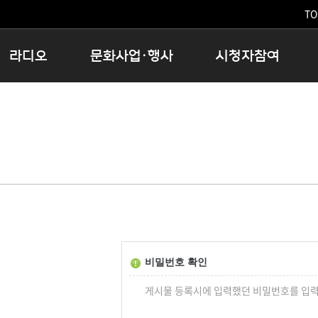
TO
라디오
문화사업·행사
시청자참여
저녁
11:05 시사ON
문화행사
공지사항
12:00 정오의 희망곡
모아바유
시청자의견
16:00 완벽한 하루
MBC 노래교실
시청자위원회
우리 고향, 부탁해!
해외문화탐방
고충처리인
창
우리 고향, 안녕하십니까?
닥터공감
클린센터
라디오특집 다시듣기
대관안내
시청자불만처리위원회
충청북도 음식문화페스타
청원생명쌀 대청호마라톤
로컬인사이트스쿨
비밀번호 확인
로컬 콘텐츠 Hub
게시물 등록시에 입력했던 비밀번호를 입력
문화행사 아카이빙