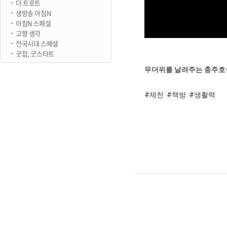
더 트로트
생방송 아침N
아침N 스페셜
고향 생각
전국시대 스페셜
굿잡, 굿스타트
무더위를 날려주는 충주호
#제천
#책방
#생활력