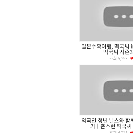
일본수확여행, 떡국씨 
떡국씨 시즌3 
조회
5,253
외국인 청년 닐스와 함
기ㅣ촌스런 떡국씨 시
조회
4,281