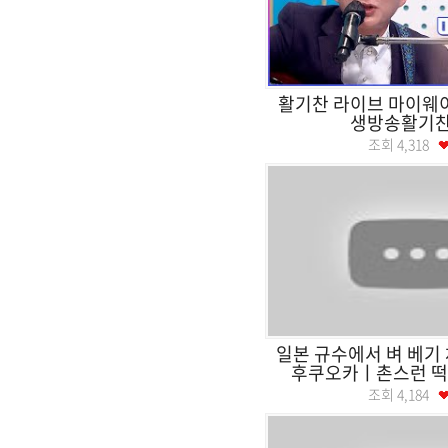
활기찬 라이브 마이웨이
생방송활기
조회
4,318
일본 규수에서 벼 베기 
후쿠오카ㅣ촌스런 떡국
조회
4,184