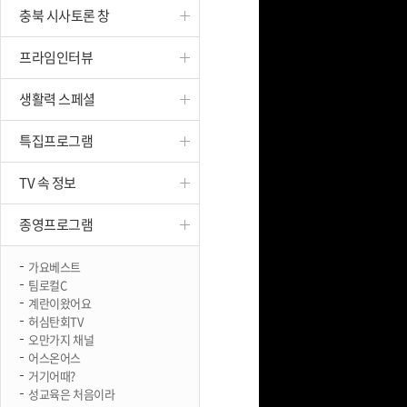
충북 시사토론 창
진천
프라임인터뷰
생활력 스페셜
특집프로그램
TV 속 정보
종영프로그램
가요베스트
팀로컬C
계란이왔어요
허심탄회TV
오만가지 채널
어스온어스
거기어때?
성교육은 처음이라