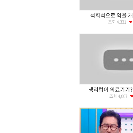
석회석으로 약을 
조회
4,331
생리컵이 의료기기? 
조회
4,007