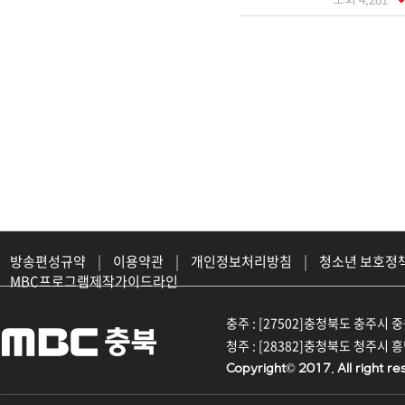
방송편성규약
|
이용약관
|
개인정보처리방침
|
청소년 보호정
MBC프로그램제작가이드라인
충주 : [27502]충청북도 충주시 중원대
청주 : [28382]충청북도 청주시 흥덕구
Copyright© 2017. All right re