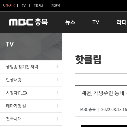
ON-AIR
TV
제1FM
제2FM
뉴스
TV
라디
충청북도
생방송 활기찬 저녁
11:05 
TV
충청북도 교육청
프라임인터뷰
12:00
핫클립
청주
인생내컷
16:00 
충주
테마기행 길
우리 고향
생방송 활기찬 저녁
괴산
충북 시사토론 창
우리 고향
단양
전국시대
라디오특
인생내컷
보은
시청자 FLEX
시청자 FLEX
제천, 책방주인 동네
영동
특집프로그램
옥천
TV 속 정보
테마기행 길
음성
MBC충북
종영프로그램
2022.08.18 1
|
제천
전국시대
증평