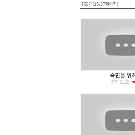
768개(15/37페이지)
숙면을 위
조회
5,115