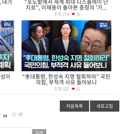
, 내가
"포도밭에서 세계 최대 디스플레이 단
지로", 이재용이 돌아본 충청의 '가...
조회
274
31
삼성이
“李대통령, 한성숙 지명 철회하라” 국민
의힘, 부적격 사유 들어보니
조회
320
41
처음목록
새로고침
10