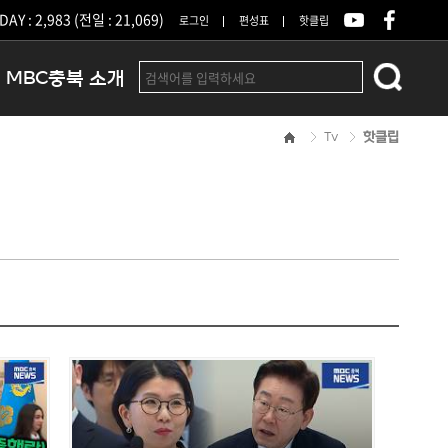
DAY : 2,983 (전일 : 21,069)
로그인
편성표
핫클립
MBC충북 소개
Tv
핫클립
인사말
연혁
조직 및 업무안내
방송권역
광고안내
아나운서
오시는길
결산공고