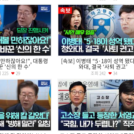
 만하잖아요!", 대통령
[속보] 이병태 “5·18이 성역 됐다
 '신의 한 수'
와대, 결국 ‘사퇴 권고’
회
225
29
조회
242
34