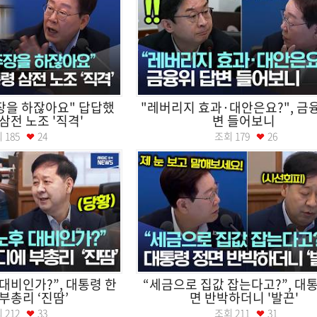
장을 하잖아요" 답답했
"레버리지 효과·대안은요?", 금
삼전 노조 '직격'
변 들어보니
회
185
24
조회
179
26
 대비인가?”, 대통령 한
“세금으로 집값 잡는다고?”, 대
부총리 ‘진땀’
면 반박하더니 '발끈'
회
212
33
조회
211
31