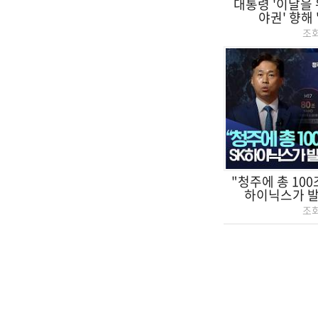
대통령 '이날을 
야권' 향해 
조
"청주에 총 100
하이닉스가 발표
조