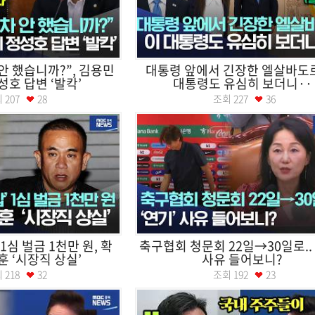
안 했습니까?”, 김용민
대통령 앞에서 긴장한 엘살바도르
성호 답변 ‘발칵’
대통령도 유심히 보더니··
회
207
28
조회
227
36
1심 벌금 1천만 원, 확
축구협회 청문회 22일→30일로.. 
훈 ‘시장직 상실’
사유 들어보니?
회
218
32
조회
192
23