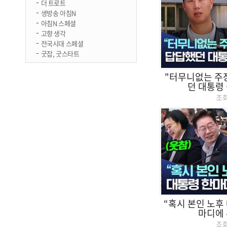
더 트로트
생방송 아침N
아침N 스페셜
고향 생각
전국시대 스페셜
굿잡, 굿스타트
"터무니없는 주
던 대통령 
조
“혹시 본인 노후
마디에 
조