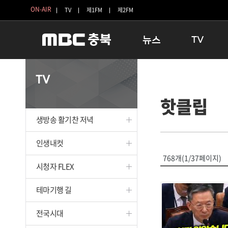
ON-AIR
TV
제1FM
제2FM
뉴스
TV
충청북도
생방송 활기찬 
TV
충청북도 교육청
프라임인터뷰
핫클립
청주
인생내컷
충주
테마기행 길
생방송 활기찬 저녁
괴산
충북 시사토론 
단양
전국시대
인생내컷
보은
시청자 FLEX
768개(1/37페이지)
시청자 FLEX
영동
특집프로그램
옥천
TV 속 정보
테마기행 길
음성
종영프로그램
제천
전국시대
증평