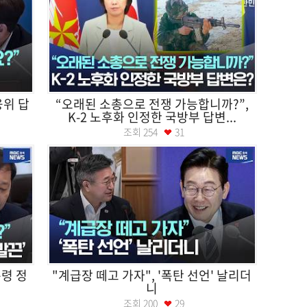
융위 답
“오래된 소총으로 전쟁 가능합니까?”,
K-2 노후화 인정한 국방부 답변...
조회
254
31
통령 정
"계급장 떼고 가자", '폭탄 선언' 날리더
니
조회
200
29