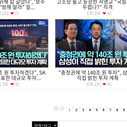
위해 칼 갈았다', '보수
고소장 들고 등장한 서영교 "국힘
"방해 말라" 일...
두렵나?" 직격
회
225
27
조회
259
40
조 원 투자하겠다", SK
"충청권에 약 140조 원 투자", 
한 대규모 투자...
직접 밝힌 투자 계획
회
256
35
조회
235
35
1
2
3
4
5
6
7
8
9