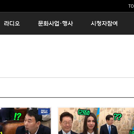
TO
라디오
문화사업·행사
시청자참여
저녁
11:05 시사ON
문화행사
공지사항
12:00 정오의 희망곡
모아바유
시청자의견
16:00 완벽한 하루
MBC 노래교실
시청자위원회
우리 고향, 부탁해!
해외문화탐방
고충처리인
창
우리 고향, 안녕하십니까?
닥터공감
클린센터
라디오특집 다시듣기
대관안내
시청자불만처리위원회
충청북도 음식문화페스타
청원생명쌀 대청호마라톤
로컬인사이트스쿨
로컬 콘텐츠 Hub
문화행사 아카이빙