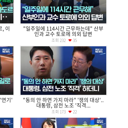
, 이
"일주일에 114시간 근무하는데" 산부
인과 교수 토로에 의외 답변
조회
232
35
'연기'
"동의 안 하면 가지 마라" '쟁의 대상'..
대통령, 삼전 노조 '직격...
조회
173
22