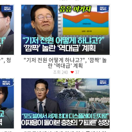
”, 청
"기저 전원 어떻게 하냐고?", '깜짝' 놀
란 '역대급' 계획
조회
240
37