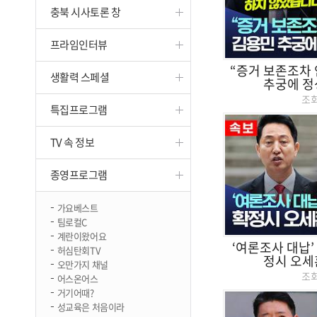
충북 시사토론 창
진천
프라임인터뷰
“증거 보존조차 
생활력 스페셜
추궁에 정
조
특집프로그램
TV 속 정보
종영프로그램
가요베스트
팀로컬C
계란이왔어요
‘여론조사 대납’ 
허심탄회TV
정시 오세
오만가지 채널
조
어스온어스
거기어때?
성교육은 처음이라