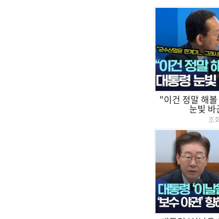
"이건 정말 해볼
눈빛 바꾼
조