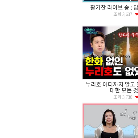
활기찬 라이브 송 : 
조회
3,637
누리호 어디까지 알고 
대한 모든 것.
조회
3,730