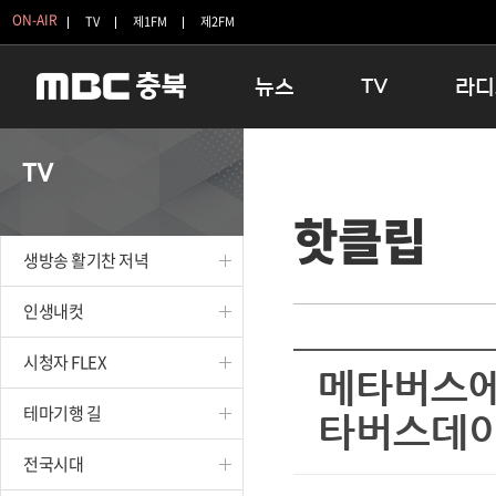
ON-AIR
TV
제1FM
제2FM
뉴스
TV
라디
충청북도
생방송 활기찬 저녁
11:05 
TV
충청북도 교육청
프라임인터뷰
12:00
핫클립
청주
인생내컷
16:00 
충주
테마기행 길
우리 고향
생방송 활기찬 저녁
괴산
충북 시사토론 창
우리 고향
단양
전국시대
라디오특
인생내컷
보은
시청자 FLEX
시청자 FLEX
영동
특집프로그램
메타버스에
옥천
TV 속 정보
테마기행 길
타버스데이
음성
종영프로그램
제천
전국시대
증평