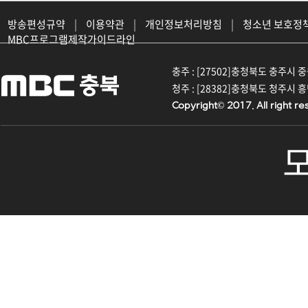
방송편성규약
|
이용약관
|
개인정보처리방침
|
청소년 보호정
MBC프로그램제작가이드라인
충주 : [27502]충청북도 충주시 중원대
청주 : [28382]충청북도 청주시 흥덕구
Copyright© 2017. All right re