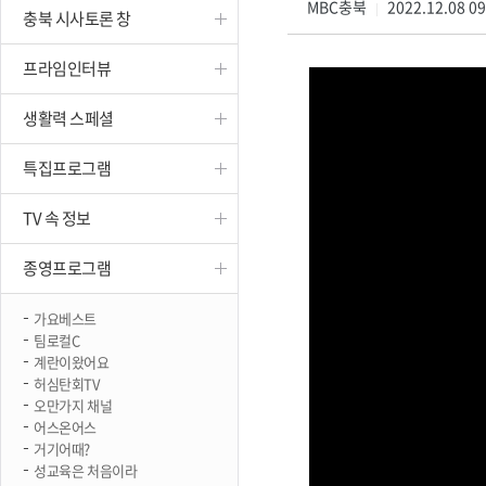
MBC충북
2022.12.08 0
|
충북 시사토론 창
진천
프라임인터뷰
생활력 스페셜
특집프로그램
TV 속 정보
종영프로그램
가요베스트
팀로컬C
계란이왔어요
허심탄회TV
오만가지 채널
어스온어스
거기어때?
성교육은 처음이라