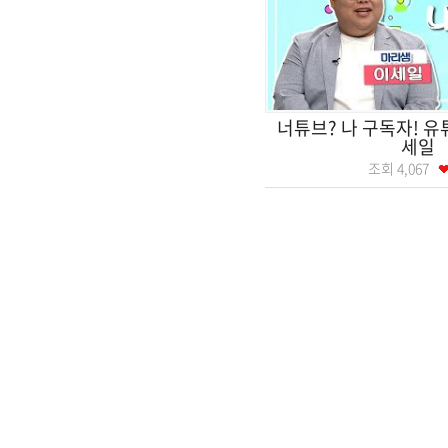
너튜브? 나 구독자! 유
세일
조회
4,067