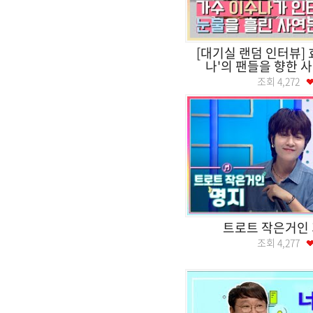
[대기실 랜덤 인터뷰] 
나'의 팬들을 향한 사랑
조회
4,272
트로트 작은거인 
조회
4,277