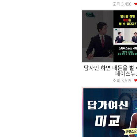
조회
3,490
탐사만 하면 떼돈을 벌 
페이스뉴
조회
3,619