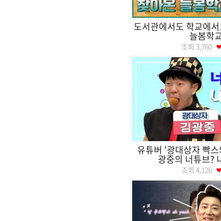
도서관에서도 학교에서도
늘봄학
조회
3,760
유튜버 '광대상자 빡스
광중의 너튜브? 
조회
4,126