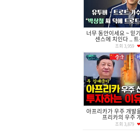
너무 동안이세요 ~ 믿
센스에 치인다 .. 트
조회
3,959
아프리카가 우주 개발을
프리카의 우주 
조회
3,879