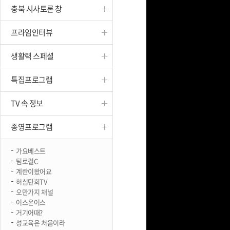
충북 시사토론 창
진천
프라임인터뷰
생활력 스페셜
특집프로그램
TV 속 정보
종영프로그램
가요베스트
팀로컬C
계란이왔어요
허심탄회TV
오만가지 채널
어스온어스
거기어때?
성교육은 처음이라