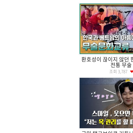
환호성이 끊이지 않던 
전통 무술
조회
3,787