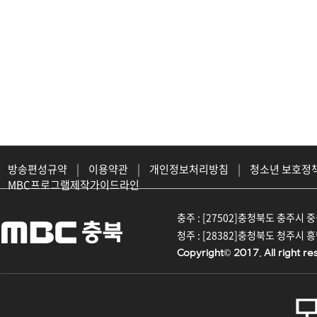
방송편성규약
|
이용약관
|
개인정보처리방침
|
청소년 보호정
MBC프로그램제작가이드라인
충주 : [27502]충청북도 충주시 중원대
청주 : [28382]충청북도 청주시 흥덕구
Copyright© 2017. All right re