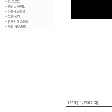
더 트로트
생방송 아침N
아침N 스페셜
고향 생각
전국시대 스페셜
굿잡, 굿스타트
768개(11/37페이지)