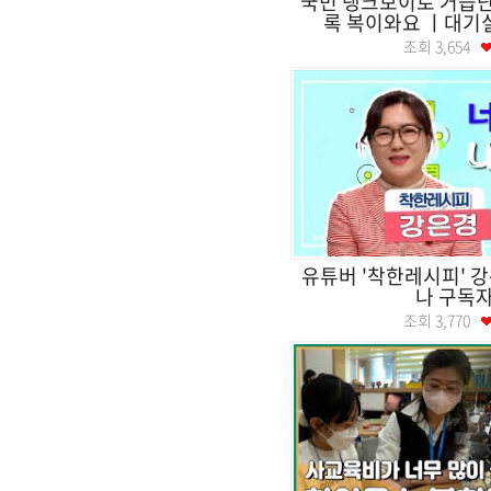
국민 탱크보이로 거듭난
록 복이와요 ㅣ대
조회
3,654
유튜버 '착한레시피' 
나 구독자
조회
3,770