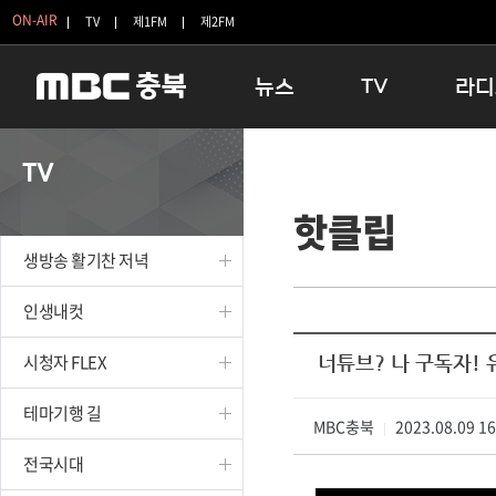
ON-AIR
TV
제1FM
제2FM
뉴스
TV
라디
충청북도
생방송 활기찬 저녁
11:05 
TV
충청북도 교육청
프라임인터뷰
12:00
핫클립
청주
인생내컷
16:00 
충주
테마기행 길
우리 고향
생방송 활기찬 저녁
괴산
충북 시사토론 창
우리 고향
단양
전국시대
라디오특
인생내컷
보은
시청자 FLEX
시청자 FLEX
너튜브? 나 구독자! 
영동
특집프로그램
옥천
TV 속 정보
테마기행 길
음성
MBC충북
종영프로그램
2023.08.09 1
|
제천
전국시대
증평