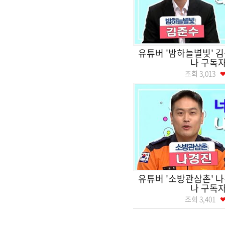
유튜버 '밤하늘별빛' 
나 구독자
조회
3,013
유튜버 '소방관삼촌' 
나 구독자
조회
3,401