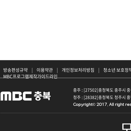
방송편성규약
|
이용약관
|
개인정보처리방침
|
청소년 보호정
MBC프로그램제작가이드라인
충주 : [27502]충청북도 충주시 중원대
청주 : [28382]충청북도 청주시 흥덕구
Copyright© 2017. All right re