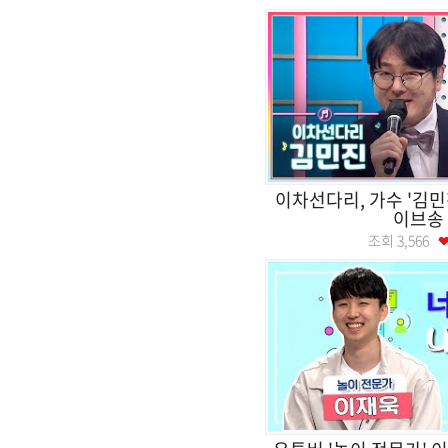
이차선다리, 가수 '김민
이브송
조회
3,566