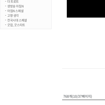
더 트로트
생방송 아침N
아침N 스페셜
고향 생각
전국시대 스페셜
굿잡, 굿스타트
768개(10/37페이지)