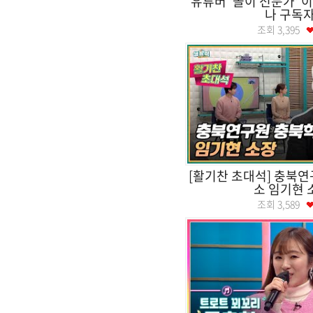
유튜버 '놀이 전문가' 
나 구독자
조회
3,395
[활기찬 초대석] 충북
소 임기현 
조회
3,589