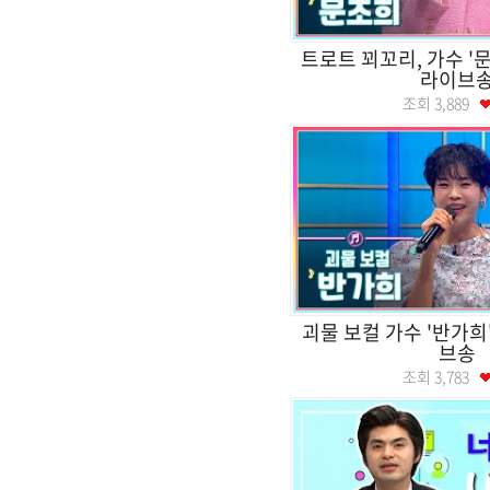
트로트 꾀꼬리, 가수 '
라이브
조회
3,889
괴물 보컬 가수 '반가희
브송
조회
3,783