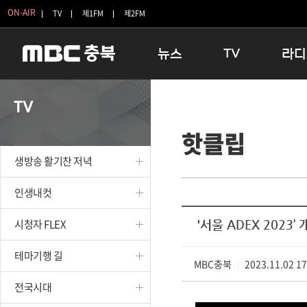
ON-AIR
TV
제1FM
제2FM
뉴스
TV
라디
충청북도
생방송 활기찬 저녁
11:05 
TV
충청북도 교육청
프라임인터뷰
12:00
핫클립
청주
인생내컷
16:00 
충주
테마기행 길
우리 고향
생방송 활기찬 저녁
괴산
충북 시사토론 창
우리 고향
단양
전국시대
라디오특
인생내컷
보은
시청자 FLEX
시청자 FLEX
'서울 ADEX 202
영동
특집프로그램
옥천
TV 속 정보
테마기행 길
음성
MBC충북
종영프로그램
2023.11.02 1
|
제천
전국시대
증평