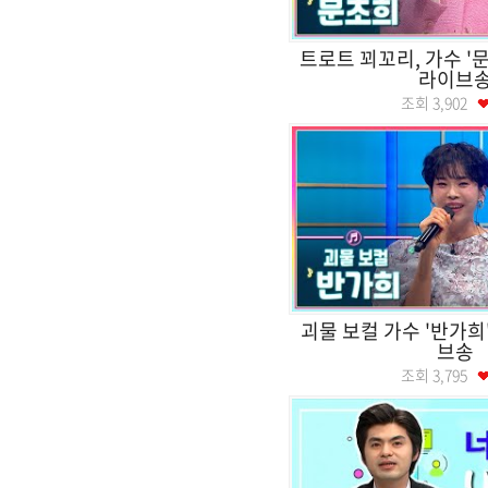
트로트 꾀꼬리, 가수 '
라이브
조회
3,902
괴물 보컬 가수 '반가희
브송
조회
3,795