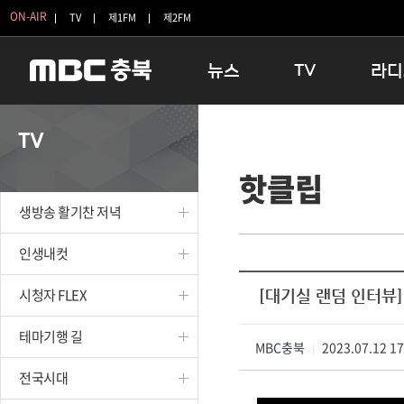
ON-AIR
TV
제1FM
제2FM
뉴스
TV
라디
충청북도
생방송 활기찬 저녁
11:05 
TV
충청북도 교육청
프라임인터뷰
12:00
핫클립
청주
인생내컷
16:00 
충주
테마기행 길
우리 고향
생방송 활기찬 저녁
괴산
충북 시사토론 창
우리 고향
단양
전국시대
라디오특
인생내컷
보은
시청자 FLEX
시청자 FLEX
[대기실 랜덤 인터뷰]
영동
특집프로그램
옥천
TV 속 정보
테마기행 길
음성
MBC충북
종영프로그램
2023.07.12 1
|
제천
전국시대
증평