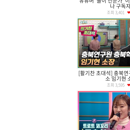
유튜버 '놀이 전문가' 
나 구독자
조회
3,401
[활기찬 초대석] 충북
소 임기현 
조회
3,595