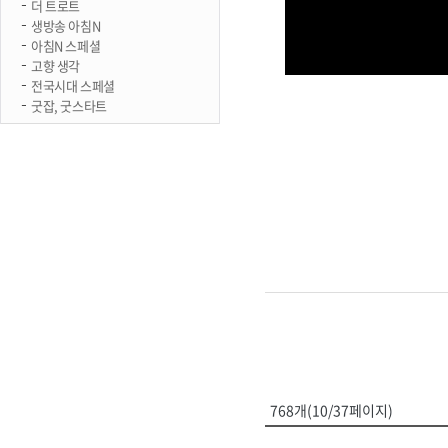
더 트로트
생방송 아침N
아침N 스페셜
고향 생각
전국시대 스페셜
굿잡, 굿스타트
768개(10/37페이지)