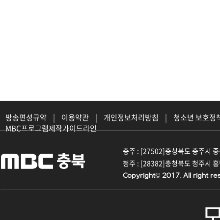
방송편성규약
|
이용약관
|
개인정보처리방침
|
청소년 보호정
MBC프로그램제작가이드라인
충주 : [27502]충청북도 충주시 중원대
청주 : [28382]충청북도 청주시 흥덕구
Copyright© 2017. All right re