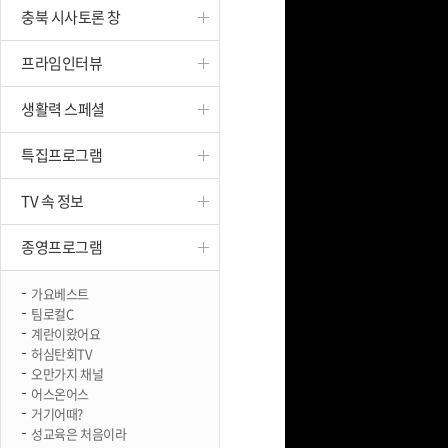
충북 시사토론 창
진천
프라임인터뷰
생활력 스페셜
특집프로그램
TV 속 정보
종영프로그램
가요베스트
팀로컬C
계란이왔어요
허심탄회TV
오만가지 채널
어스온어스
거기어때?
성교육은 처음이라