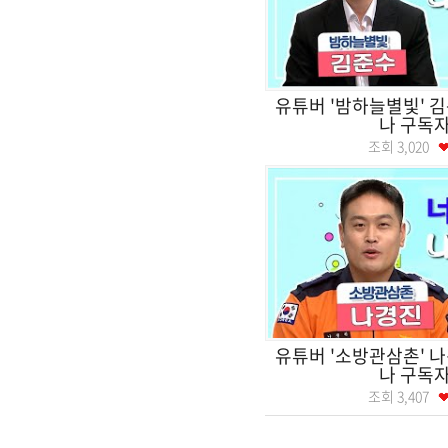
유튜버 '밤하늘별빛' 
나 구독자
조회
3,020
유튜버 '소방관삼촌' 
나 구독자
조회
3,407