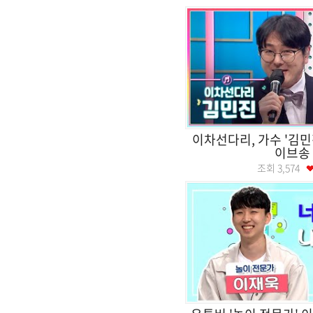
이차선다리, 가수 '김민
이브송
조회
3,574