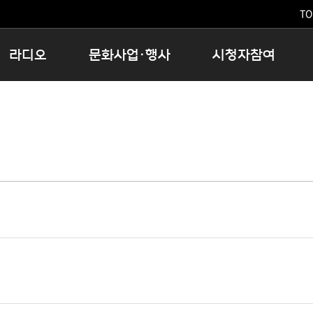
TO
라디오
문화사업·행사
시청자참여
저녁
11:05 시사ON
문화행사
공지사항
12:00 정오의 희망곡
모아바유
시청자의견
16:00 완벽한 하루
MBC 노래교실
시청자위원회
우리 고향, 부탁해!
해외문화탐방
고충처리인
창
우리 고향, 안녕하십니까?
닥터공감
클린센터
라디오특집 다시듣기
대관안내
시청자불만처리위원회
충청북도 음식문화페스타
청원생명쌀 대청호마라톤
로컬인사이트스쿨
로컬 콘텐츠 Hub
문화행사 아카이빙