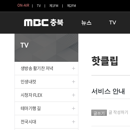
ON-AIR
TV
제1FM
제2FM
뉴스
TV
충청북도
생방송 활기찬 
TV
충청북도 교육청
프라임인터뷰
핫클립
청주
인생내컷
충주
테마기행 길
생방송 활기찬 저녁
괴산
충북 시사토론 
단양
전국시대
인생내컷
보은
시청자 FLEX
서비스 안내
시청자 FLEX
영동
특집프로그램
옥천
TV 속 정보
테마기행 길
음성
종영프로그램
글 작성하기
제천
전국시대
증평