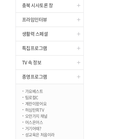
충북 시사토론 창
진천
프라임인터뷰
생활력 스페셜
특집프로그램
TV 속 정보
종영프로그램
가요베스트
팀로컬C
계란이왔어요
허심탄회TV
오만가지 채널
어스온어스
거기어때?
성교육은 처음이라