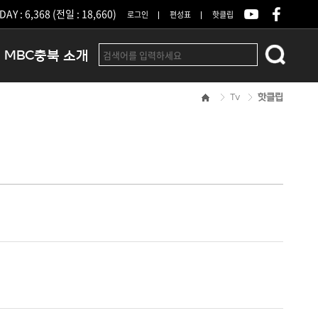
DAY : 6,368 (전일 : 18,660)
로그인
편성표
핫클립
MBC충북 소개
Tv
핫클립
인사말
연혁
조직 및 업무안내
방송권역
광고안내
아나운서
오시는길
결산공고