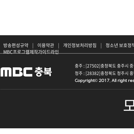
방송편성규약
|
이용약관
|
개인정보처리방침
|
청소년 보호정
MBC프로그램제작가이드라인
충주 : [27502]충청북도 충주시 중원대
청주 : [28382]충청북도 청주시 흥덕구
Copyright© 2017. All right re