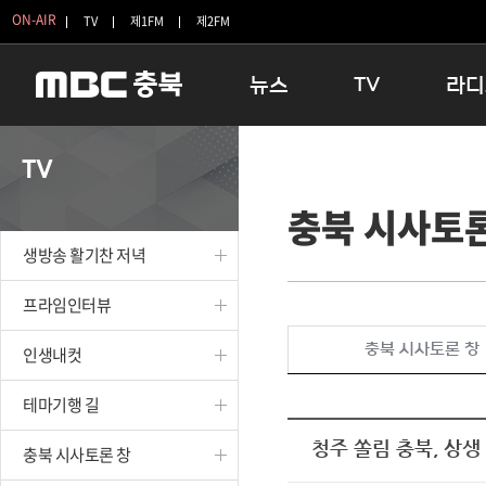
ON-AIR
TV
제1FM
제2FM
뉴스
TV
라디
충청북도
생방송 활기찬 저녁
11:05 
TV
충청북도 교육청
프라임인터뷰
12:00
충북 시사토론
청주
인생내컷
16:00 
충주
테마기행 길
우리 고향
생방송 활기찬 저녁
괴산
충북 시사토론 창
우리 고향
단양
전국시대
라디오특
프라임인터뷰
보은
시청자 FLEX
충북 시사토론 창
인생내컷
영동
특집프로그램
옥천
TV 속 정보
테마기행 길
음성
종영프로그램
제천
청주 쏠림 충북, 상생
충북 시사토론 창
증평