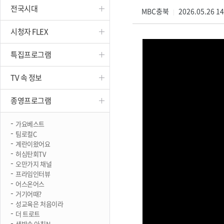
전국시대
진천
MBC충북
2026.05.26 1
|
시청자 FLEX
특집프로그램
TV 속 정보
종영프로그램
가요베스트
팀로컬C
계란이왔어요
허심탄회TV
오만가지 채널
프라임인터뷰
어스온어스
거기어때?
성교육은 처음이라
더 트로트
생방송 아침N