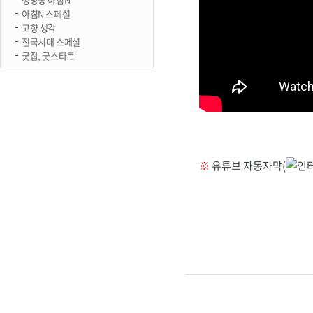
아침N 스페셜
고향 생각
전국시대 스페셜
굿잡, 굿스타트
※
유튜브 자동자막(