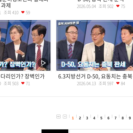
과제
2026.05.04 조회
502
75
.11 조회
410
59
 사다리인가? 장벽인가
6.3지방선거 D-50, 요동치는 충북
.20 조회
503
71
2026.04.13 조회
597
84
1
2
3
4
5
6
7
8
9