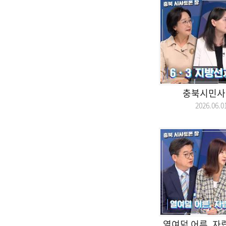
충북시민사
2026.06
열여덟 어른, 