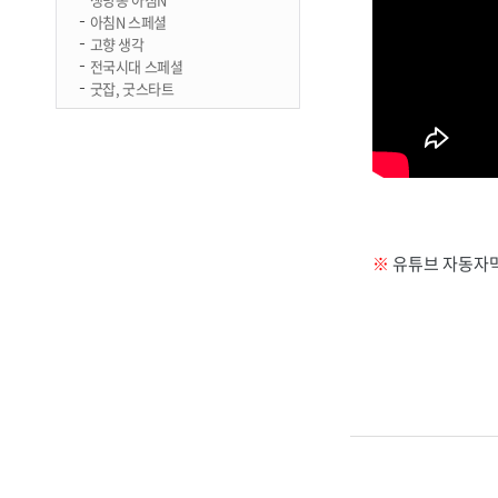
아침N 스페셜
고향 생각
전국시대 스페셜
굿잡, 굿스타트
※
유튜브 자동자막