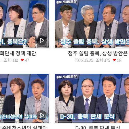
회단체 정책 제안
청주 쏠림 충북, 상생 방안은
.01 조회
330
47
2026.05.25 조회
375
58
자립준비청소년의 실태와
D-30, 충북 판세 분석