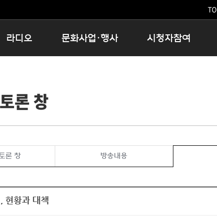
TO
라디오
문화사업·행사
시청자참여
저녁
11:05 시사ON
문화행사
공지사항
12:00 정오의 희망곡
모아바유
시청자의견
토론 창
16:00 완벽한 하루
MBC 노래교실
시청자위원회
우리 고향, 부탁해!
해외문화탐방
고충처리인
창
우리 고향, 안녕하십니까?
닥터공감
클린센터
라디오특집 다시듣기
대관안내
시청자불만처리위원회
충청북도 음식문화페스타
토론 창
방송내용
청원생명쌀 대청호마라톤
로컬인사이트스쿨
로컬 콘텐츠 Hub
, 현황과 대책
문화행사 아카이빙