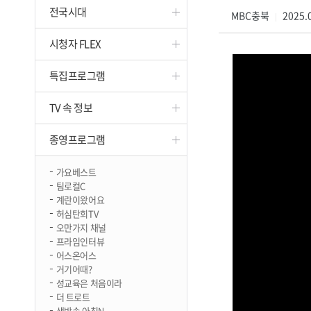
전국시대
진천
MBC충북
2025.0
|
시청자 FLEX
특집프로그램
TV 속 정보
종영프로그램
가요베스트
팀로컬C
계란이왔어요
허심탄회TV
오만가지 채널
프라임인터뷰
어스온어스
거기어때?
성교육은 처음이라
더 트로트
생방송 아침N