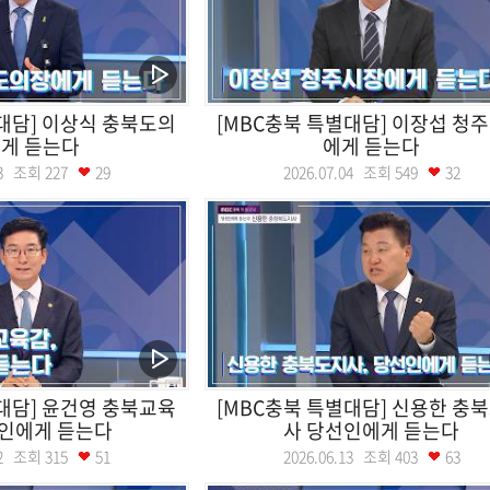
대담] 이상식 충북도의
[MBC충북 특별대담] 이장섭 청
게 듣는다
에게 듣는다
.13 조회
227
29
2026.07.04 조회
549
32
대담] 윤건영 충북교육
[MBC충북 특별대담] 신용한 충
선인에게 듣는다
사 당선인에게 듣는다
.22 조회
315
51
2026.06.13 조회
403
63