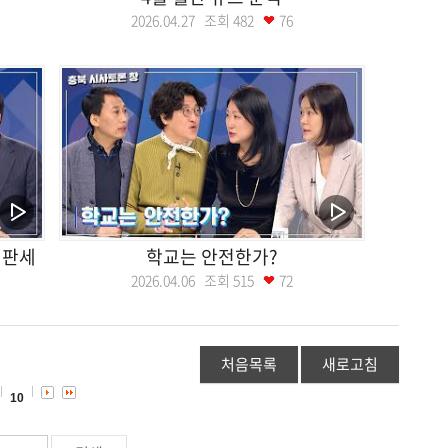
2026.04.27 조회
482
76
 판세
학교는 안전한가?
2026.04.06 조회
515
72
처음목록
새로고침
10