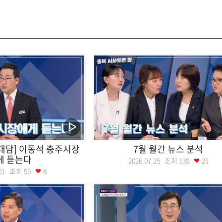
대담] 이동석 충주시장
7월 월간 뉴스 분석
게 듣는다
2026.07.25 조회
139
21
8.01 조회
55
8