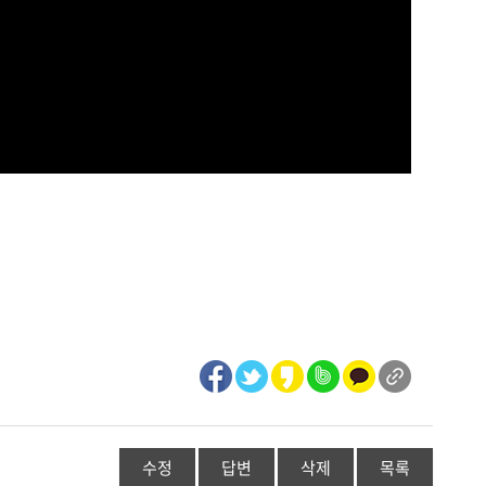
수정
답변
삭제
목록