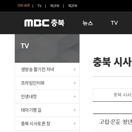
ON-AIR
TV
제1FM
제2FM
뉴스
TV
충청북도
생방송 활기찬 
TV
충청북도 교육청
프라임인터뷰
충북 시사
청주
인생내컷
충주
테마기행 길
생방송 활기찬 저녁
괴산
충북 시사토론 
단양
전국시대
프라임인터뷰
보은
시청자 FLEX
충북 시사
인생내컷
영동
특집프로그램
옥천
TV 속 정보
테마기행 길
음성
종영프로그램
제천
고립·은둔 청년
충북 시사토론 창
증평