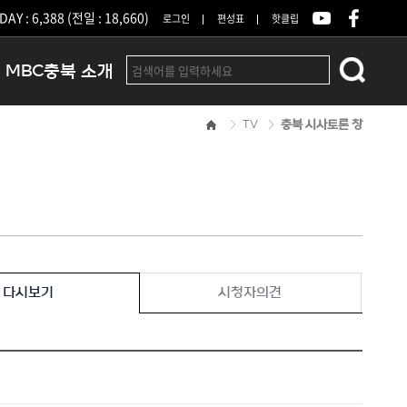
DAY : 6,388 (전일 : 18,660)
로그인
편성표
핫클립
MBC충북 소개
TV
충북 시사토론 창
인사말
연혁
조직 및 업무안내
방송권역
광고안내
아나운서
오시는길
다시보기
시청자의견
결산공고