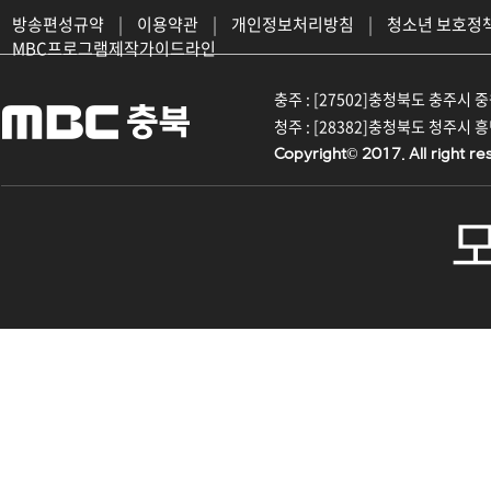
방송편성규약
|
이용약관
|
개인정보처리방침
|
청소년 보호정
MBC프로그램제작가이드라인
충주 : [27502]충청북도 충주시 중원대
청주 : [28382]충청북도 청주시 흥덕구
Copyright© 2017. All right re