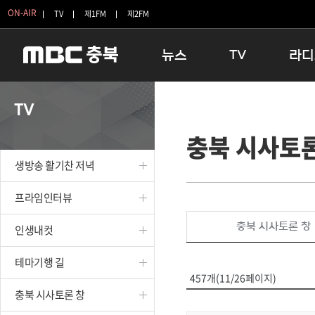
ON-AIR
TV
제1FM
제2FM
뉴스
TV
라디
충청북도
생방송 활기찬 저녁
11:05 
TV
충청북도 교육청
프라임인터뷰
12:00
충북 시사토론
청주
인생내컷
16:00 
충주
테마기행 길
우리 고향
생방송 활기찬 저녁
괴산
충북 시사토론 창
우리 고향
단양
전국시대
라디오특
프라임인터뷰
보은
시청자 FLEX
충북 시사토론 창
인생내컷
영동
특집프로그램
옥천
TV 속 정보
테마기행 길
음성
종영프로그램
457개(11/26페이지)
제천
충북 시사토론 창
증평