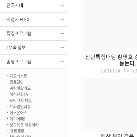
전국시대
진천
시청자 FLEX
특집프로그램
TV 속 정보
신년특집대담 황영호
종영프로그램
듣는다.
2023.01.14 조회
3,
가요베스트
팀로컬C
계란이왔어요
허심탄회TV
오만가지 채널
프라임인터뷰
어스온어스
거기어때?
성교육은 처음이라
더 트로트
예산 분담 갈등,
생방송 아침N