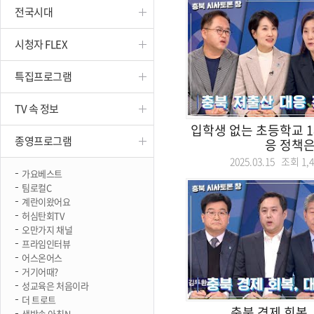
전국시대
진천
시청자 FLEX
특집프로그램
TV 속 정보
입학생 없는 초등학교 1
종영프로그램
응 정책은
2025.03.15 조회
1,
가요베스트
팀로컬C
계란이왔어요
허심탄회TV
오만가지 채널
프라임인터뷰
어스온어스
거기어때?
성교육은 처음이라
더 트로트
충북 경제 회복,
생방송 아침N