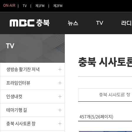
ON-AIR
TV
제1FM
제2FM
뉴스
TV
라디
충청북도
생방송 활기찬 저녁
11:05 
TV
충청북도 교육청
프라임인터뷰
12:00
충북 시사토론
청주
인생내컷
16:00 
충주
테마기행 길
우리 고향
생방송 활기찬 저녁
괴산
충북 시사토론 창
우리 고향
단양
전국시대
라디오특
프라임인터뷰
보은
시청자 FLEX
충북 시사토론 창
인생내컷
영동
특집프로그램
옥천
TV 속 정보
테마기행 길
음성
종영프로그램
457개(5/26페이지)
제천
충북 시사토론 창
증평