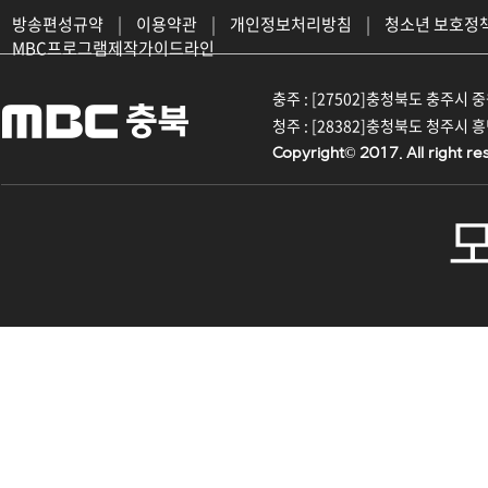
방송편성규약
|
이용약관
|
개인정보처리방침
|
청소년 보호정
MBC프로그램제작가이드라인
충주 : [27502]충청북도 충주시 중원대
청주 : [28382]충청북도 청주시 흥덕구
Copyright© 2017. All right re