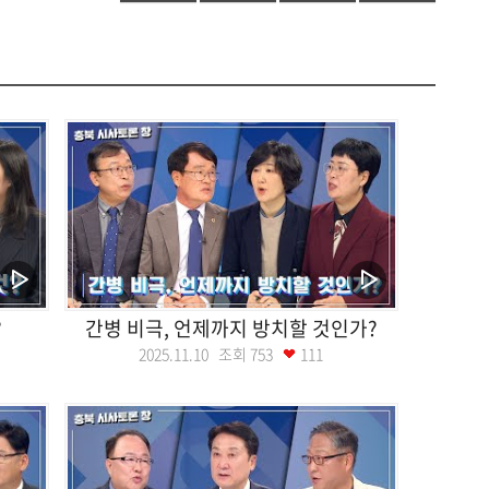
?
간병 비극, 언제까지 방치할 것인가?
2025.11.10 조회
753
111