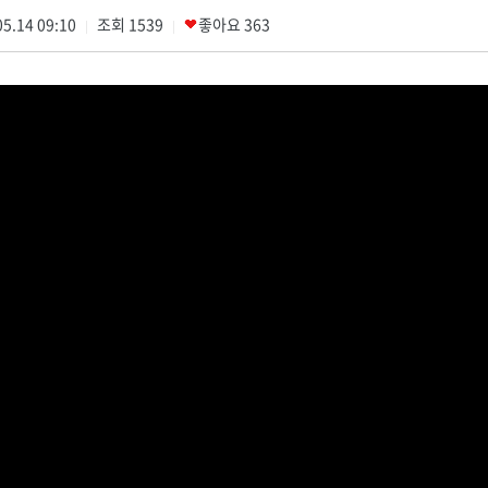
5.14 09:10
조회
1539
좋아요
363
|
|