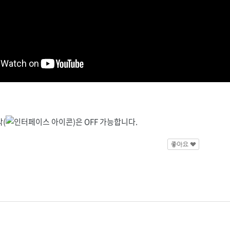
(
)은 OFF 가능합니다.