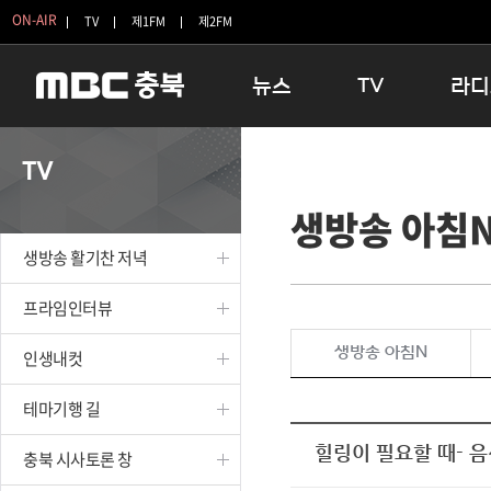
ON-AIR
TV
제1FM
제2FM
뉴스
TV
라디
충청북도
생방송 활기찬 저녁
11:05 
TV
충청북도 교육청
프라임인터뷰
12:00
생방송 아침
청주
인생내컷
16:00 
충주
테마기행 길
우리 고향
생방송 활기찬 저녁
괴산
충북 시사토론 창
우리 고향
단양
전국시대
라디오특
프라임인터뷰
보은
시청자 FLEX
생방송 아침N
인생내컷
영동
특집프로그램
옥천
TV 속 정보
테마기행 길
음성
종영프로그램
제천
힐링이 필요할 때- 음성
충북 시사토론 창
증평