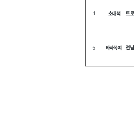
초대석
트
4
전남
타사꼭지
6