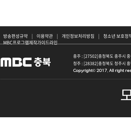
방송편성규약
|
이용약관
|
개인정보처리방침
|
청소년 보호정
MBC프로그램제작가이드라인
충주 : [27502]충청북도 충주시 중원대
청주 : [28382]충청북도 청주시 흥덕구
Copyright© 2017. All right re