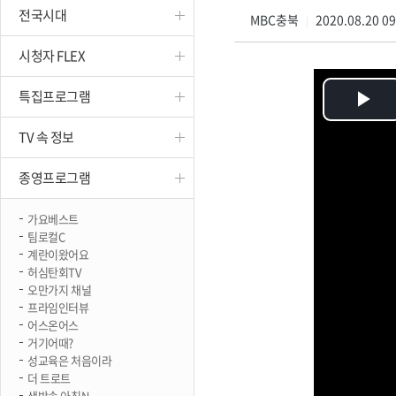
전국시대
진천
MBC충북
2020.08.20 0
|
시청자 FLEX
특집프로그램
Pl
TV 속 정보
Vi
종영프로그램
가요베스트
팀로컬C
계란이왔어요
허심탄회TV
오만가지 채널
프라임인터뷰
어스온어스
거기어때?
성교육은 처음이라
더 트로트
생방송 아침N