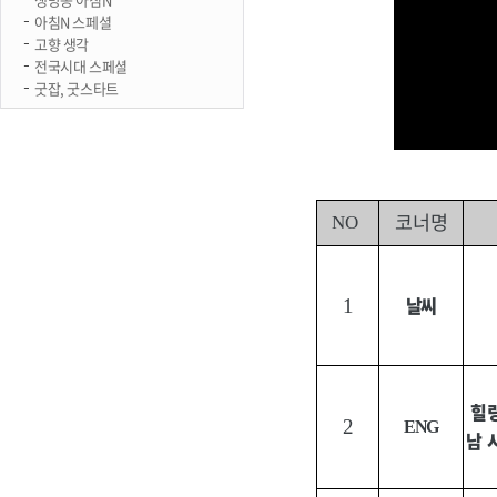
아침N 스페셜
고향 생각
전국시대 스페셜
굿잡, 굿스타트
코너명
NO
날씨
1
힐
2
ENG
남 