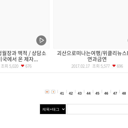
월장과 맥적 / 상담소
괴산으로떠나는여행/위클리뉴스
 미국에서 온 제자...
연과금연
20 조회
5,020
676
2017.02.17 조회
5,577
696
41
42
43
44
45
46
47
48