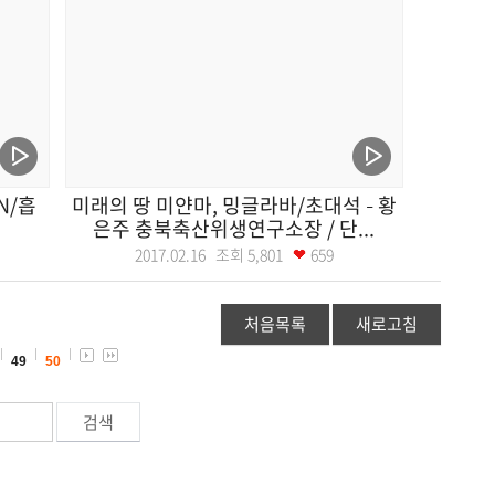
N/흡
미래의 땅 미얀마, 밍글라바/초대석 – 황
은주 충북축산위생연구소장 / 단...
2017.02.16 조회
5,801
659
처음목록
새로고침
49
50