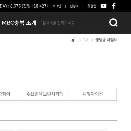
DAY : 8,676 (전일 : 18,427)
로그인
편성표
핫클립
MBC충북 소개
TV
생방송 아침N
인사말
연혁
조직 및 업무안내
방송권역
광고안내
아나운서
오시는길
자참여
수요일N 브런치카페
시청자의견
결산공고