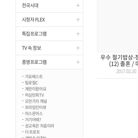
전국시대
진천
시청자 FLEX
특집프로그램
TV 속 정보
우수 절기밥상-정
종영프로그램
(12) 졸혼 /
2017.02.
가요베스트
팀로컬C
계란이왔어요
허심탄회TV
오만가지 채널
프라임인터뷰
어스온어스
거기어때?
성교육은 처음이라
더 트로트
생방송 아침N