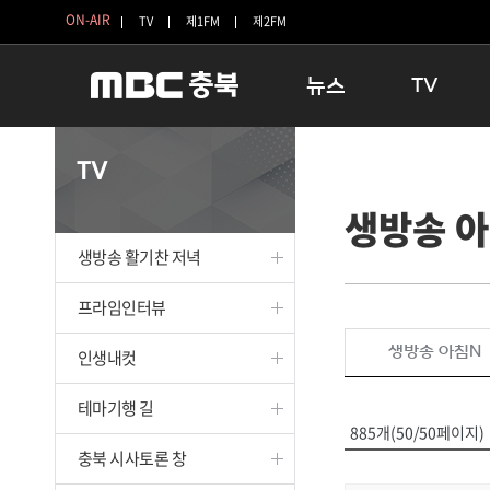
ON-AIR
TV
제1FM
제2FM
뉴스
TV
충청북도
생방송 활기찬 
TV
충청북도 교육청
프라임인터뷰
생방송 
청주
인생내컷
충주
테마기행 길
생방송 활기찬 저녁
괴산
충북 시사토론 
단양
전국시대
프라임인터뷰
보은
시청자 FLEX
생방송 아침N
인생내컷
영동
특집프로그램
옥천
TV 속 정보
테마기행 길
음성
종영프로그램
885개(50/50페이지)
제천
충북 시사토론 창
증평