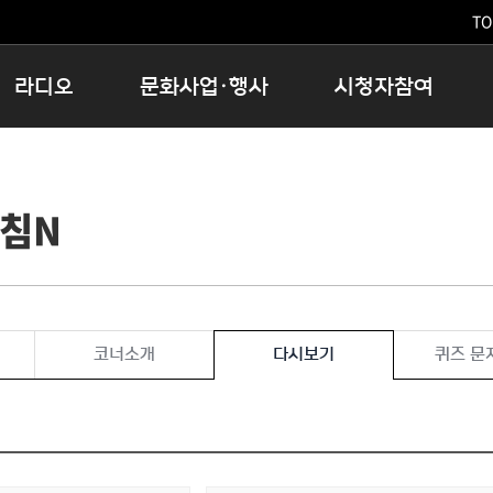
TO
라디오
문화사업·행사
시청자참여
저녁
11:05 시사ON
문화행사
공지사항
12:00 정오의 희망곡
모아바유
시청자의견
아침N
16:00 완벽한 하루
MBC 노래교실
시청자위원회
우리 고향, 부탁해!
해외문화탐방
고충처리인
창
우리 고향, 안녕하십니까?
닥터공감
클린센터
라디오특집 다시듣기
대관안내
시청자불만처리위원회
충청북도 음식문화페스타
코너소개
다시보기
퀴즈 문
청원생명쌀 대청호마라톤
로컬인사이트스쿨
로컬 콘텐츠 Hub
문화행사 아카이빙