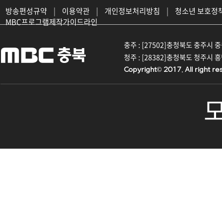
방송편성규약
|
이용약관
|
개인정보처리방침
|
청소년 보호정
MBC프로그램제작가이드라인
충주 : [27502]충청북도 충주시 중원대
청주 : [28382]충청북도 청주시 흥덕구
Copyright© 2017. All right re