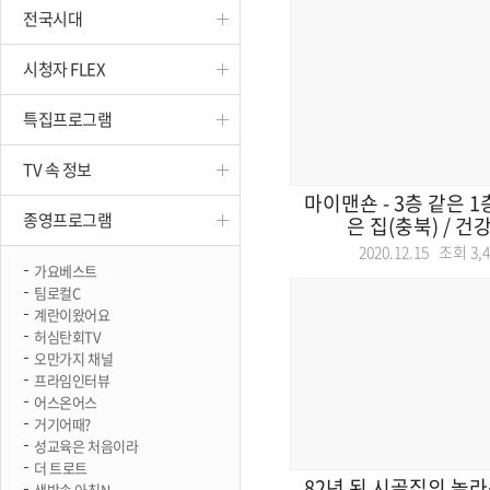
전국시대
진천
시청자 FLEX
특집프로그램
TV 속 정보
마이맨숀 - 3층 같은 1
종영프로그램
은 집(충북) / 건강
2020.12.15 조회
3,
가요베스트
팀로컬C
계란이왔어요
허심탄회TV
오만가지 채널
프라임인터뷰
어스온어스
거기어때?
성교육은 처음이라
더 트로트
82년 된 시골집의 놀라
생방송 아침N