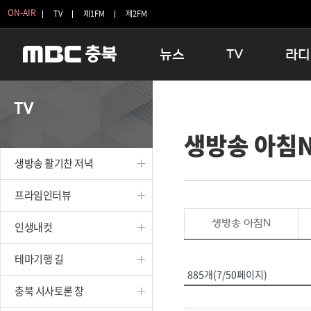
ON-AIR
TV
제1FM
제2FM
뉴스
TV
라디
충청북도
생방송 활기찬 저녁
11:05 
TV
충청북도 교육청
프라임인터뷰
12:00
생방송 아침
청주
인생내컷
16:00 
충주
테마기행 길
우리 고향
생방송 활기찬 저녁
괴산
충북 시사토론 창
우리 고향
단양
전국시대
라디오특
프라임인터뷰
보은
시청자 FLEX
생방송 아침N
인생내컷
영동
특집프로그램
옥천
TV 속 정보
테마기행 길
음성
종영프로그램
885개(7/50페이지)
제천
충북 시사토론 창
증평