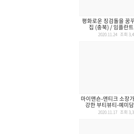
평화로운 징검돌을 꿈꾸
집 (충북) / 임플란트
2020.11.24 조회
3,
마이맨숀-앤티크 소장가의
강한 부티뷰티-예미담병
2020.11.17 조회
3,