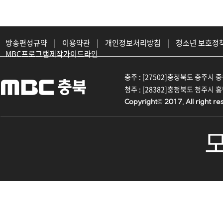
방송편성규약
|
이용약관
|
개인정보처리방침
|
청소년 보호정
MBC프로그램제작가이드라인
충주 : [27502]충청북도 충주시 중원대
청주 : [28382]충청북도 청주시 흥덕구
Copyright© 2017. All right re