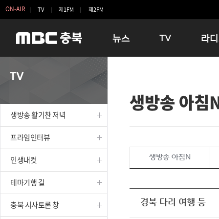
ON-AIR
TV
제1FM
제2FM
뉴스
TV
라디
충청북도
생방송 활기찬 저녁
11:05 
TV
충청북도 교육청
프라임인터뷰
12:00
생방송 아침
청주
인생내컷
16:00 
충주
테마기행 길
우리 고향
생방송 활기찬 저녁
괴산
충북 시사토론 창
우리 고향
단양
전국시대
라디오특
프라임인터뷰
보은
시청자 FLEX
생방송 아침N
인생내컷
영동
특집프로그램
옥천
TV 속 정보
테마기행 길
음성
종영프로그램
제천
경북 다리 여행 등
충북 시사토론 창
증평