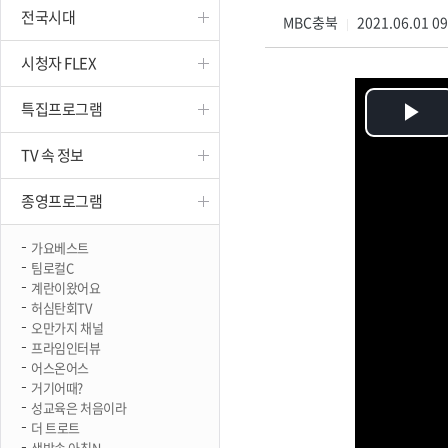
전국시대
진천
MBC충북
2021.06.01 0
|
시청자 FLEX
특집프로그램
Pl
TV 속 정보
Vi
종영프로그램
가요베스트
팀로컬C
계란이왔어요
허심탄회TV
오만가지 채널
프라임인터뷰
어스온어스
거기어때?
성교육은 처음이라
더 트로트
생방송 아침N