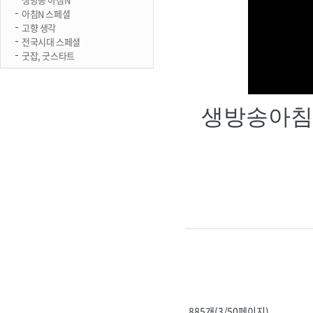
아침N 스페셜
고향 생각
전국시대 스페셜
굿잡, 굿스타트
생방송아침
885개(3/50페이지)