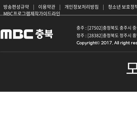
방송편성규약
|
이용약관
|
개인정보처리방침
|
청소년 보호정
MBC프로그램제작가이드라인
충주 : [27502]충청북도 충주시 중원대
청주 : [28382]충청북도 청주시 흥덕구
Copyright© 2017. All right re