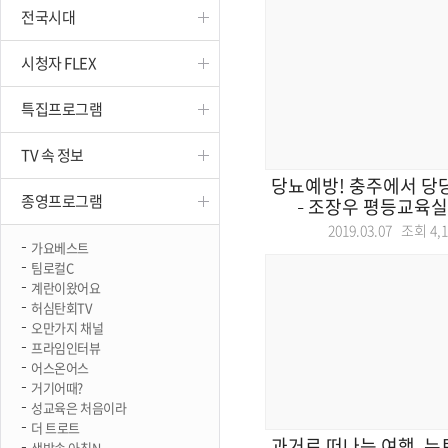
전국시대
진천
시청자 FLEX
특집프로그램
TV 속 정보
당뇨예방! 충주에서 당당
종영프로그램
– 조장우 평등교육실현
2019.03.07 조회
4,
가요베스트
팀로컬C
계란이왔어요
허심탄회TV
오만가지 채널
프라임인터뷰
어스온어스
거기어때?
성교육은 처음이라
더 트로트
과거로 떠나는 여행, 뉴
생방송 아침N