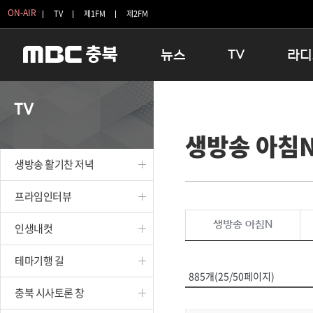
ON-AIR
TV
제1FM
제2FM
뉴스
TV
라디
충청북도
생방송 활기찬 저녁
11:05 
TV
충청북도 교육청
프라임인터뷰
12:00
생방송 아침
청주
인생내컷
16:00 
충주
테마기행 길
우리 고향
생방송 활기찬 저녁
괴산
충북 시사토론 창
우리 고향
단양
전국시대
라디오특
프라임인터뷰
보은
시청자 FLEX
생방송 아침N
인생내컷
영동
특집프로그램
옥천
TV 속 정보
테마기행 길
음성
종영프로그램
885개(25/50페이지)
제천
충북 시사토론 창
증평