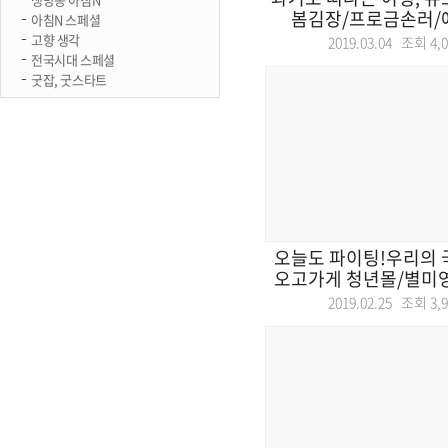
봄김장/프로금손러/예
아침N 스페셜
고향 생각
2019.03.04 조회
4,
전국시대 스페셜
굿잡, 굿스타트
오늘도 파이팅!우리의 
오고가게 청년몰/별미영
2019.02.25 조회
3,