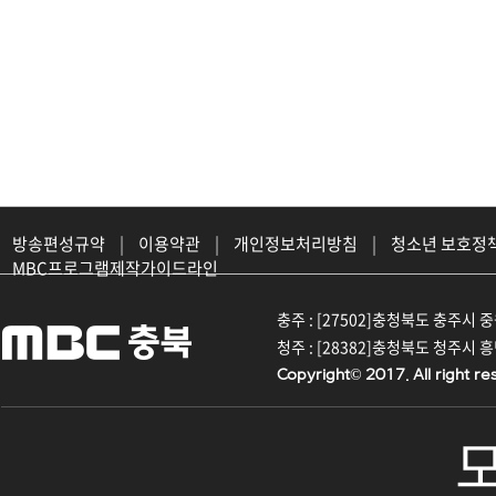
방송편성규약
|
이용약관
|
개인정보처리방침
|
청소년 보호정
MBC프로그램제작가이드라인
충주 : [27502]충청북도 충주시 중원대
청주 : [28382]충청북도 청주시 흥덕구
Copyright© 2017. All right re