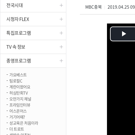
전국시대
진천
MBC충북
2019.04.25 0
|
시청자 FLEX
특집프로그램
Pl
TV 속 정보
Vi
종영프로그램
가요베스트
팀로컬C
계란이왔어요
허심탄회TV
오만가지 채널
프라임인터뷰
어스온어스
거기어때?
성교육은 처음이라
더 트로트
생방송 아침N