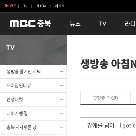
ON-AIR
TV
제1FM
제2FM
뉴스
TV
라디
충청북도
생방송 활기찬 저녁
11:05 
TV
충청북도 교육청
프라임인터뷰
12:00
생방송 아침
청주
인생내컷
16:00 
충주
테마기행 길
우리 고향
생방송 활기찬 저녁
괴산
충북 시사토론 창
우리 고향
단양
전국시대
라디오특
프라임인터뷰
보은
시청자 FLEX
생방송 아침N
인생내컷
영동
특집프로그램
옥천
TV 속 정보
테마기행 길
음성
종영프로그램
제천
장애를 넘어 - I go
충북 시사토론 창
증평