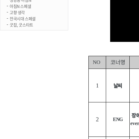
아침N 스페셜
고향 생각
전국시대 스페셜
굿잡, 굿스타트
코너명
NO
날씨
1
장
2
ENG
eve