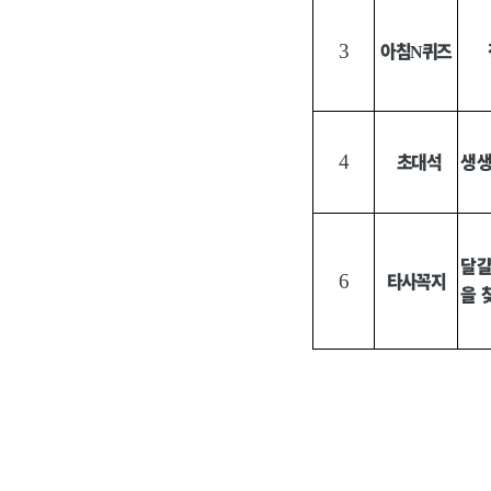
아침
퀴즈
3
N
초대석
생
4
달걀
타사꼭지
6
을 