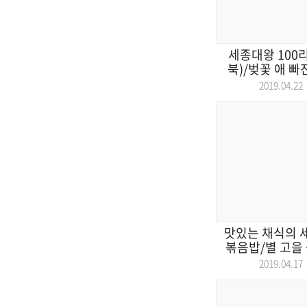
세종대왕 100
북)/벚꽃 애 빠
2019.04.
맛있는 채식의 
볶음밥/별 고을 
2019.04.