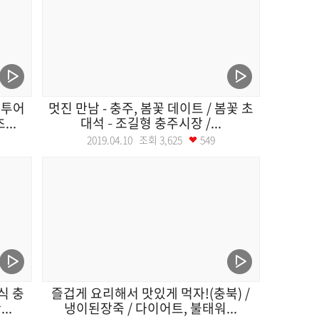
티투어
멋진 만남 - 충주, 봄꽃 데이트 / 봄꽃 초
..
대석 – 조길형 충주시장 /...
2019.04.10 조회
3,625
549
식 충
즐겁게 요리해서 맛있게 먹자!(충북) /
..
냉이된장죽 / 다이어트, 불태워...