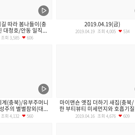
리길 따라 봄나들이(충
2019.04.19(금)
진 대청호/안동 일직...
2019.04.19 조회
4,005
534
22 조회
3,585
606
세계(충북)/유부주머니
마이맨숀 옛집 더하기 새집(충북/
성주의 별별참외(대...
한 부티뷰티 미세먼지와 호흡기질환 
17 조회
4,132
560
2019.04.16 조회
4,676
609