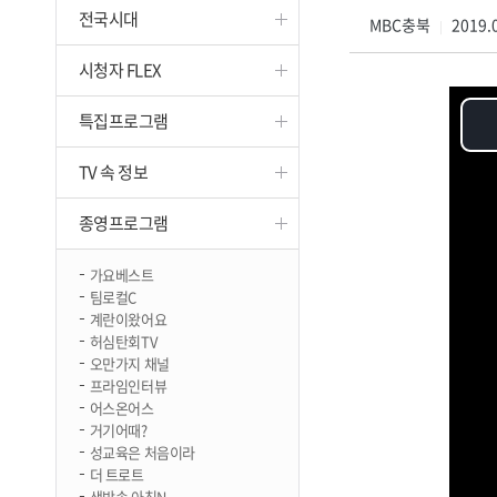
전국시대
진천
MBC충북
2019.0
|
시청자 FLEX
특집프로그램
TV 속 정보
종영프로그램
가요베스트
팀로컬C
계란이왔어요
허심탄회TV
오만가지 채널
프라임인터뷰
어스온어스
거기어때?
성교육은 처음이라
더 트로트
생방송 아침N