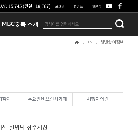
Y : 15,745 (전일 : 18,787)
로그인
편성표
핫클립
MBC충북 소개
TV
생방송 아침N
인사말
연혁
조직 및 업무안내
방송권역
광고안내
아나운서
오시는길
자참여
수요일N 브런치카페
시청자의견
결산공고
대석-한범덕 청주시장