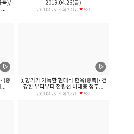
북)/
2019.04.26(금)
..
2019.04.26 조회
3,417
584
 (충
꽃향기가 가득한 현대식 한옥(충북)/ 건
..
강한 부티뷰티 전립선 비대증 청주...
2019.04.23 조회
3,871
588