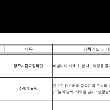
명
제 목
기획의도 및 
청주시립교향악단
비발디의 사계
中
봄 제
1
악장을 들
윤수진 캐스터와 충북지역 오늘의 
아침
N
날씨
(
오늘의 날씨
/
지역별 날씨
/
생활날