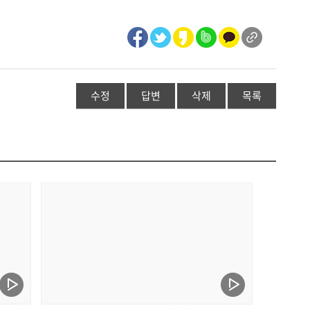
수정
답변
삭제
목록