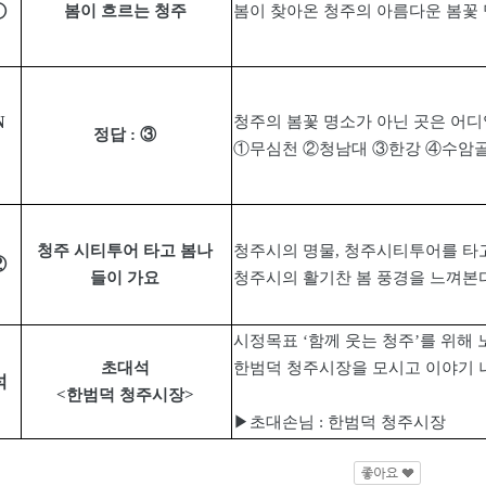
①
봄이 흐르는 청주
봄이 찾아온 청주의 아름다운 봄꽃
N
청주의 봄꽃 명소가 아닌 곳은 어
정답
:
③
①
무심천
②
청남대
③
한강
④
수암
청주 시티투어 타고 봄나
청주시의 명물
,
청주시티투어를 타
②
들이 가요
청주시의 활기찬 봄 풍경을 느껴본
시정목표
‘
함께 웃는 청주
’
를 위해
초대석
한범덕 청주시장을 모시고 이야기
석
<
한범덕 청주시장
>
▶
초대손님
:
한범덕 청주시장