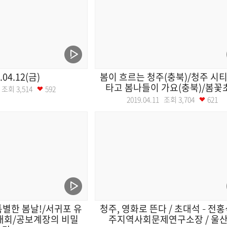
.04.12(금)
봄이 흐르는 청주(충북)/청주 시
타고 봄나들이 가요(충북)/봄꽃초.
12 조회
3,514
592
2019.04.11 조회
3,704
621
별한 봄날!/서귀포 유
청주, 영화로 뜬다 / 초대석 – 전홍
대회/공보계장의 비밀
주지역사회문제연구소장 / 울산.