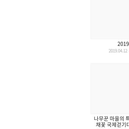
2019
2019.04.
나무꾼 마을의 특
채꽃 국제걷기