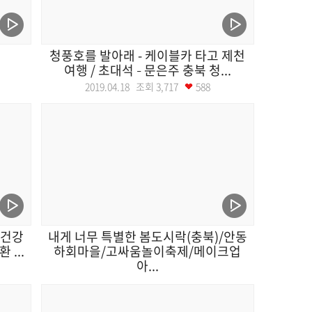
청풍호를 발아래 - 케이블카 타고 제천
여행 / 초대석 – 문은주 충북 청...
2019.04.18 조회
3,717
588
 건강
내게 너무 특별한 봄도시락(충북)/안동
...
하회마을/고싸움놀이축제/메이크업
아...
2019.04.15 조회
3,677
568