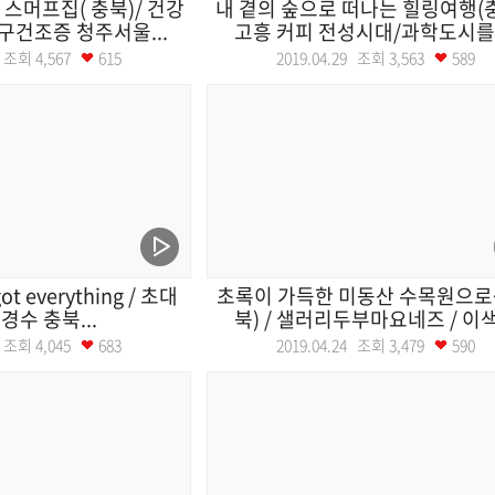
 스머프집( 충북)/ 건강
내 곁의 숲으로 떠나는 힐링여행(충
구건조증 청주서울...
고흥 커피 전성시대/과학도시를 .
30 조회
4,567
615
2019.04.29 조회
3,563
589
ot everything / 초대
초록이 가득한 미동산 수목원으로~
김경수 충북...
북) / 샐러리두부마요네즈 / 이색.
25 조회
4,045
683
2019.04.24 조회
3,479
590