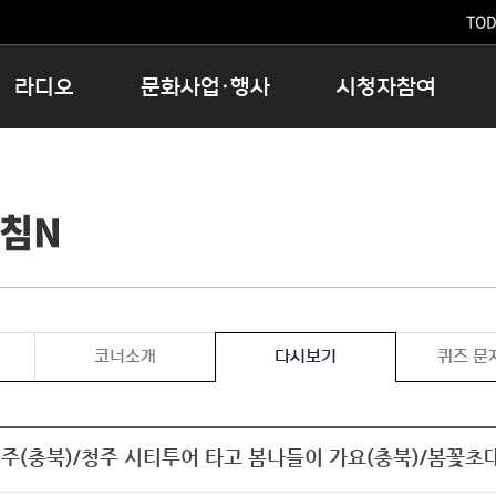
TODA
라디오
문화사업·행사
시청자참여
저녁
11:05 시사ON
문화행사
공지사항
12:00 정오의 희망곡
모아바유
시청자의견
아침N
16:00 완벽한 하루
MBC 노래교실
시청자위원회
우리 고향, 부탁해!
해외문화탐방
고충처리인
창
우리 고향, 안녕하십니까?
닥터공감
클린센터
라디오특집 다시듣기
대관안내
시청자불만처리위원회
충청북도 음식문화페스타
코너소개
다시보기
퀴즈 문
청원생명쌀 대청호마라톤
로컬인사이트스쿨
로컬 콘텐츠 Hub
청주(충북)/청주 시티투어 타고 봄나들이 가요(충북)/봄꽃초
문화행사 아카이빙