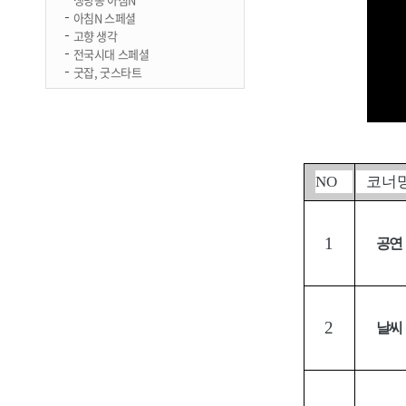
아침N 스페셜
고향 생각
전국시대 스페셜
굿잡, 굿스타트
NO
코너
1
공연
2
날씨