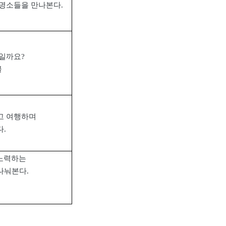
 명소들을 만나본다
.
디일까요
?
골
고 여행하며
다
.
 노력하는
 나눠본다
.