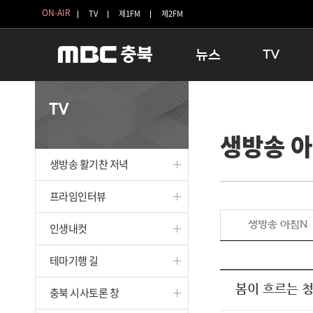
ON-AIR
TV
제1FM
제2FM
뉴스
TV
충청북도
생방송 활기찬 
TV
충청북도 교육청
프라임인터뷰
생방송 
청주
인생내컷
충주
테마기행 길
생방송 활기찬 저녁
괴산
충북 시사토론 
단양
전국시대
프라임인터뷰
보은
시청자 FLEX
생방송 아침N
인생내컷
영동
특집프로그램
옥천
TV 속 정보
테마기행 길
음성
종영프로그램
제천
봄이 흐르는 
충북 시사토론 창
증평