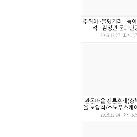
추위야~물렀거라 - 능이
석 – 김정관 문화관광
2018.12.27 조회
3,
관동마을 전통혼례(충북
울 보양식/스노우스케
2018.12.24 조회
3,