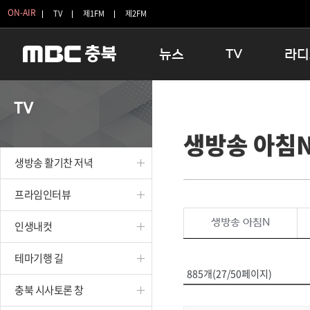
ON-AIR
TV
제1FM
제2FM
뉴스
TV
라디
충청북도
생방송 활기찬 저녁
11:05 
TV
충청북도 교육청
프라임인터뷰
12:00
생방송 아침
청주
인생내컷
16:00 
충주
테마기행 길
우리 고향
생방송 활기찬 저녁
괴산
충북 시사토론 창
우리 고향
단양
전국시대
라디오특
프라임인터뷰
보은
시청자 FLEX
생방송 아침N
인생내컷
영동
특집프로그램
옥천
TV 속 정보
테마기행 길
음성
종영프로그램
885개(27/50페이지)
제천
충북 시사토론 창
증평