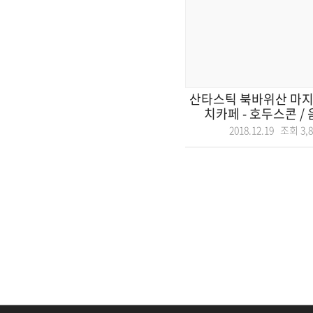
산타스틱 북바위산 마지
치카페 - 호두스콘 / 
2018.12.19 조회
3,