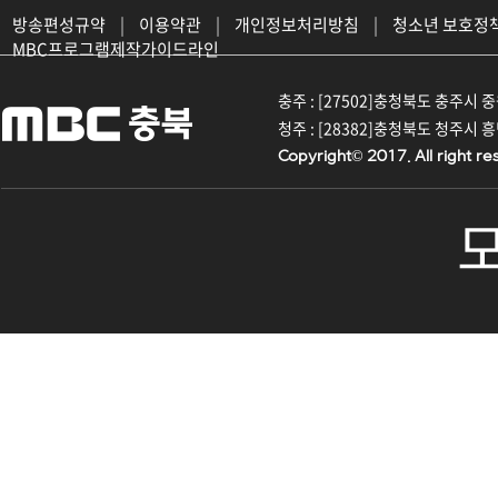
방송편성규약
|
이용약관
|
개인정보처리방침
|
청소년 보호정
MBC프로그램제작가이드라인
충주 : [27502]충청북도 충주시 중원대
청주 : [28382]충청북도 청주시 흥덕구
Copyright© 2017. All right re