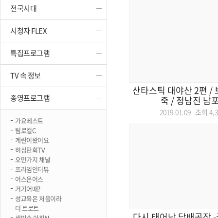
전국시대
진천
시청자 FLEX
특집프로그램
TV 속 정보
산타스틱 대야산 2편 /
종영프로그램
죽 / 정남진 남
2019.01.09 조회
4,
가요베스트
팀로컬C
계란이왔어요
허심탄회TV
오만가지 채널
프라임인터뷰
어스온어스
거기어때?
성교육은 처음이라
더 트로트
다시 태어난 담배공장 
생방송 아침N