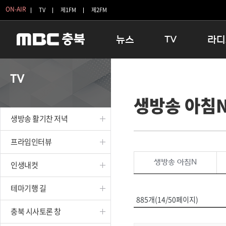
ON-AIR
TV
제1FM
제2FM
뉴스
TV
라디
충청북도
생방송 활기찬 저녁
11:05 
TV
충청북도 교육청
프라임인터뷰
12:00
생방송 아침
청주
인생내컷
16:00 
충주
테마기행 길
우리 고향
생방송 활기찬 저녁
괴산
충북 시사토론 창
우리 고향
단양
전국시대
라디오특
프라임인터뷰
보은
시청자 FLEX
생방송 아침N
인생내컷
영동
특집프로그램
옥천
TV 속 정보
테마기행 길
음성
종영프로그램
885개(14/50페이지)
제천
충북 시사토론 창
증평