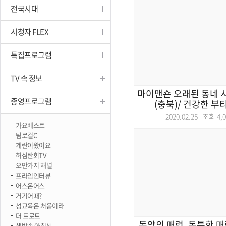
전국시대
진천
시청자 FLEX
특집프로그램
TV 속 정보
마이맨숀 오래된 동네 
종영프로그램
(충북)/ 건강한 부티뷰
2020.02.25 조회
4,
가요베스트
팀로컬C
계란이왔어요
허심탄회TV
오만가지 채널
프라임인터뷰
어스온어스
거기어때?
성교육은 처음이라
더 트로트
동양의 매력, 독특한 매
생방송 아침N