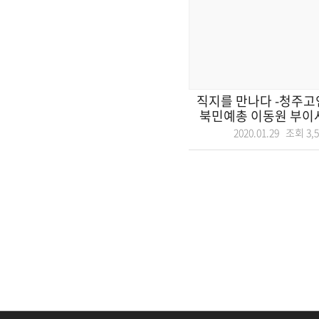
직지를 만나다 -청주고
북민예총 이동원 부이사장
2020.01.29 조회
3,