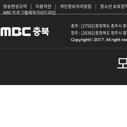
방송편성규약
|
이용약관
|
개인정보처리방침
|
청소년 보호정
MBC프로그램제작가이드라인
충주 : [27502]충청북도 충주시 중원대
청주 : [28382]충청북도 청주시 흥덕구
Copyright© 2017. All right re